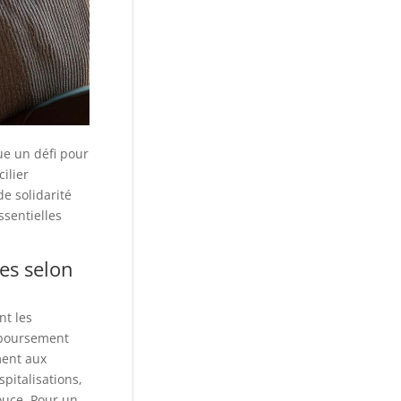
ue un défi pour
ilier
e solidarité
ssentielles
res selon
nt les
emboursement
ment aux
pitalisations,
ouce. Pour un