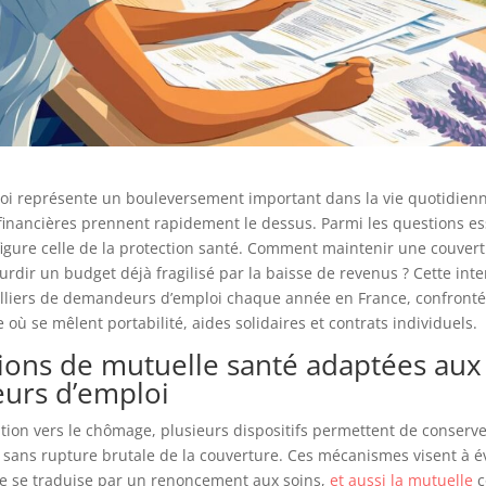
oi représente un bouleversement important dans la vie quotidienne
inancières prennent rapidement le dessus. Parmi les questions ess
figure celle de la protection santé. Comment maintenir une couver
ourdir un budget déjà fragilisé par la baisse de revenus ? Cette int
lliers de demandeurs d’emploi chaque année en France, confronté
 où se mêlent portabilité, aides solidaires et contrats individuels.
tions de mutuelle santé adaptées aux
urs d’emploi
ition vers le chômage, plusieurs dispositifs permettent de conserv
 sans rupture brutale de la couverture. Ces mécanismes visent à év
ne se traduise par un renoncement aux soins,
et aussi la mutuelle
c