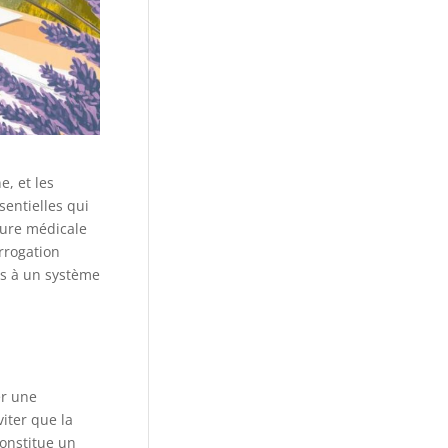
, et les
entielles qui
ture médicale
errogation
s à un système
er une
iter que la
onstitue un