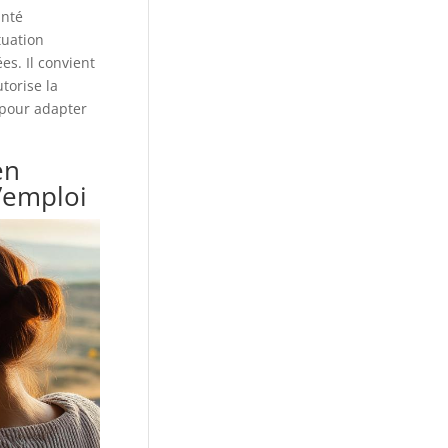
anté
tuation
es. Il convient
torise la
 pour adapter
en
’emploi