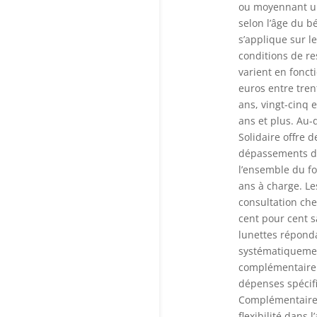
ou moyennant un
selon l’âge du b
s’applique sur l
conditions de re
varient en fonct
euros entre tren
ans, vingt-cinq 
ans et plus. Au-
Solidaire offre 
dépassements d’
l’ensemble du fo
ans à charge. Le
consultation che
cent pour cent s
lunettes réponda
systématiquement
complémentaire 
dépenses spécifi
Complémentaire S
flexibilité dans