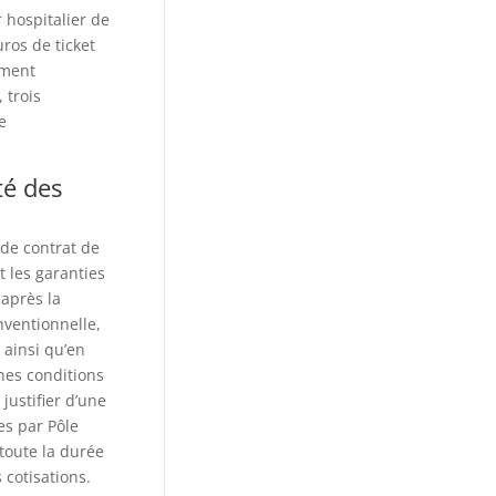
 hospitalier de
ros de ticket
ement
 trois
e
té des
 de contrat de
t les garanties
après la
nventionnelle,
 ainsi qu’en
nes conditions
justifier d’une
es par Pôle
toute la durée
 cotisations.