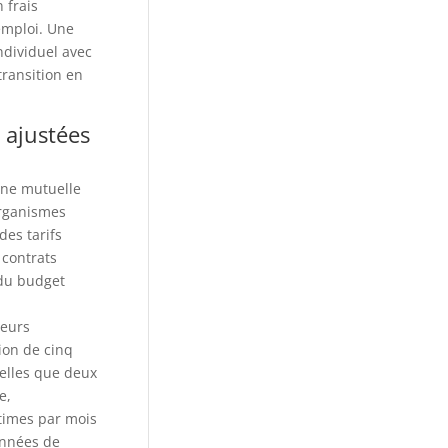
 frais
emploi. Une
ndividuel avec
transition en
 ajustées
’une mutuelle
organismes
es tarifs
 contrats
 du budget
reurs
ion de cinq
telles que deux
e,
ntimes par mois
années de