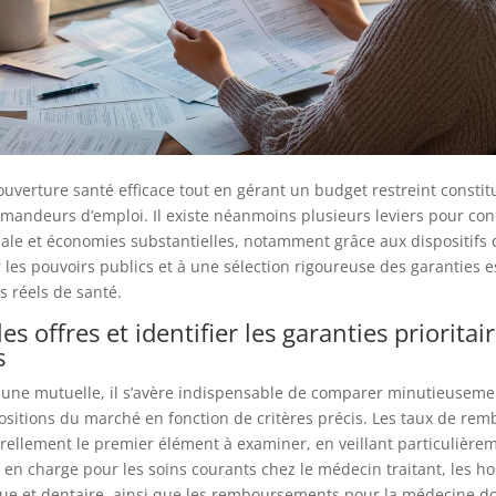
uverture santé efficace tout en gérant un budget restreint constit
andeurs d’emploi. Il existe néanmoins plusieurs leviers pour conc
ale et économies substantielles, notamment grâce aux dispositifs d
 les pouvoirs publics et à une sélection rigoureuse des garanties e
s réels de santé.
s offres et identifier les garanties prioritai
s
 une mutuelle, il s’avère indispensable de comparer minutieuseme
ositions du marché en fonction de critères précis. Les taux de r
rellement le premier élément à examiner, en veillant particulière
 en charge pour les soins courants chez le médecin traitant, les hos
ique et dentaire, ainsi que les remboursements pour la médecine d