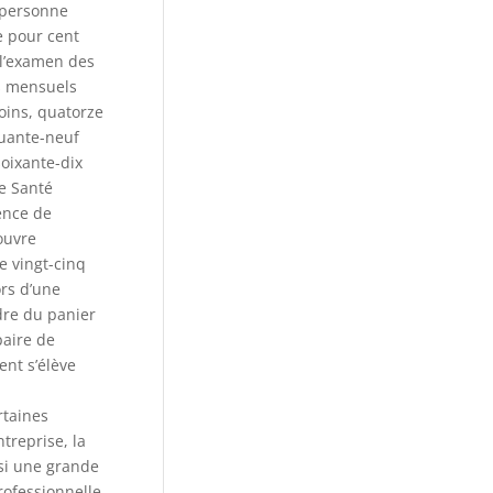
 personne
e pour cent
 l’examen des
ts mensuels
oins, quatorze
quante-neuf
soixante-dix
e Santé
ence de
ouvre
e vingt-cinq
ors d’une
dre du panier
paire de
ent s’élève
rtaines
treprise, la
nsi une grande
rofessionnelle.