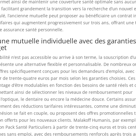
rmet ainsi de maintenir une couverture santé optimale sans aucun
facilitant grandement la transition vers la recherche d’un nouvel 
oulé, l’ancienne mutuelle peut proposer au bénéficiaire un contrat i
ifaires qui augmentent progressivement sur trois ans, offrant une 
e assurance santé personnelle.
une mutuelle individuelle avec des garanties
et
bilité n’est pas accessible ou arrive à son terme, la souscription d
résente une alternative flexible et personnalisable. De nombreux 
ffres spécifiquement conçues pour les demandeurs d’emploi, avec d
r de trente-quatre euros par mois selon les garanties choisies. Ces
ntage d’être modulables en fonction des besoins de santé réels et
mettant ainsi de sélectionner les niveaux de remboursement pour
n, l’optique, le dentaire ou encore la médecine douce. Certains assu
ement des réductions tarifaires intéressantes, comme une diminut
dhésion se fait en couple, ou proposent des offres promotionnelles 
on offerts pour les nouveaux clients. Malakoff Humanis, par exempl
n Pack Santé Particuliers à partir de trente-cinq euros et trois ce
nes sans emploi, avec des remboursements renforcés après trois 