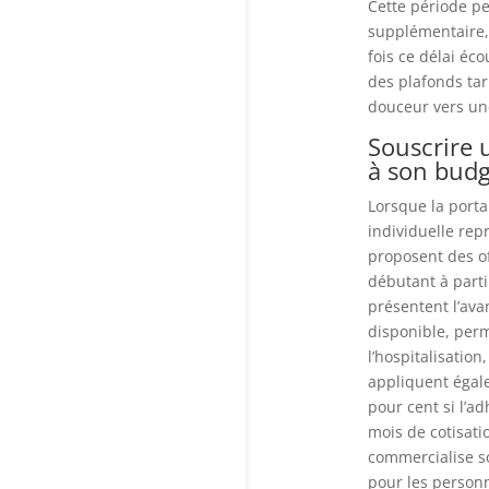
Cette période pe
supplémentaire, 
fois ce délai éc
des plafonds tar
douceur vers un
Souscrire 
à son budg
Lorsque la porta
individuelle rep
proposent des o
débutant à parti
présentent l’ava
disponible, per
l’hospitalisatio
appliquent égal
pour cent si l’a
mois de cotisati
commercialise so
pour les person