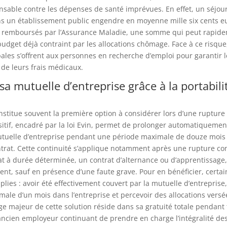
sable contre les dépenses de santé imprévues. En effet, un séjour
s un établissement public engendre en moyenne mille six cents eu
remboursés par l’Assurance Maladie, une somme qui peut rapid
budget déjà contraint par les allocations chômage. Face à ce risque,
pales s’offrent aux personnes en recherche d’emploi pour garantir l
e leurs frais médicaux.
a mutuelle d’entreprise grâce à la portabili
onstitue souvent la première option à considérer lors d’une rupture
ositif, encadré par la loi Evin, permet de prolonger automatiquemen
utuelle d’entreprise pendant une période maximale de douze mois 
trat. Cette continuité s’applique notamment après une rupture co
at à durée déterminée, un contrat d’alternance ou d’apprentissage,
ent, sauf en présence d’une faute grave. Pour en bénéficier, certai
lies : avoir été effectivement couvert par la mutuelle d’entreprise, 
ale d’un mois dans l’entreprise et percevoir des allocations versé
ge majeur de cette solution réside dans sa gratuité totale pendant 
l’ancien employeur continuant de prendre en charge l’intégralité des