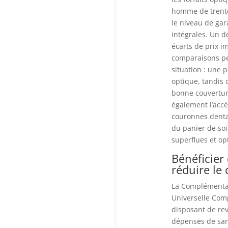
homme de trente 
le niveau de gar
intégrales. Un 
écarts de prix i
comparaisons per
situation : une 
optique, tandis 
bonne couverture
également l’accè
couronnes dentai
du panier de soi
superflues et op
Bénéficier 
réduire le
La Complémentai
Universelle Com
disposant de re
dépenses de san