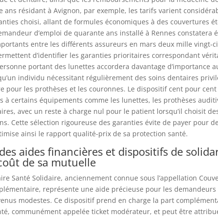
ans résidant à Avignon, par exemple, les tarifs varient considér
anties choisi, allant de formules économiques à des couvertures 
demandeur d’emploi de quarante ans installé à Rennes constatera 
mportants entre les différents assureurs en mars deux mille vingt-c
mettent d’identifier les garanties prioritaires correspondant véri
personne portant des lunettes accordera davantage d’importance au
qu’un individu nécessitant régulièrement des soins dentaires privi
 pour les prothèses et les couronnes. Le dispositif cent pour cent 
s à certains équipements comme les lunettes, les prothèses auditi
res, avec un reste à charge nul pour le patient lorsqu’il choisit 
ns. Cette sélection rigoureuse des garanties évite de payer pour d
timise ainsi le rapport qualité-prix de sa protection santé.
des aides financières et dispositifs de solida
 coût de sa mutuelle
re Santé Solidaire, anciennement connue sous l’appellation Couv
plémentaire, représente une aide précieuse pour les demandeurs 
venus modestes. Ce dispositif prend en charge la part complément
té, communément appelée ticket modérateur, et peut être attribu