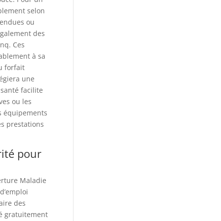
ablement selon
étendues ou
également des
inq. Ces
tablement à sa
 forfait
légiera une
santé facilite
ves ou les
des équipements
es prestations
rité pour
erture Maladie
d’emploi
aire des
é gratuitement