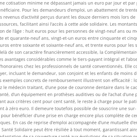
e cotisation minime ne dépassant jamais un euro par jour et par
énéficiaire. Pour les demandeurs d’emploi, un abattement de trent
es revenus d’activité perçus durant les douze derniers mois lors de
ssources, facilitant ainsi l’accès à cette aide solidaire. Les montan
ion de l’âge : huit euros pour les personnes de vingt-neuf ans ou m
te et quarante-neuf ans, vingt-et-un euros entre cinquante et cin
euros entre soixante et soixante-neuf ans, et trente euros pour les 
delà de son caractère financièrement accessible, la Complémentair
des avantages considérables comme le tiers-payant intégral et l’abs
honoraires chez les professionnels de santé conventionnés. Elle c
yer, incluant le demandeur, son conjoint et les enfants de moins d
s exemples concrets de remboursement illustrent son efficacité : l
z le médecin traitant, d’une pose de couronne dentaire dans le ca
anté, d’un équipement en prothèses auditives ou de l’achat d’une 
nt aux critères cent pour cent santé, le reste à charge pour le pati
 à zéro euro. Il demeure toutefois possible de souscrire une sur-
pour bénéficier d’une prise en charge encore plus complète de ce
ques. En cas de reprise d’emploi accompagnée d’une mutuelle d’en
anté Solidaire peut être résiliée à tout moment, garantissant ai
 l’adaptation de sa couverture santé aux évolutions de sa situation p