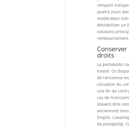
rempart indispen
quatre jours dan
modérateur non 
déstabiliser un 
solutions princi
remboursement d
Conserver s
droits
La portabilité c
travail. Ce disp
de l’ancienne m
cessation du con
une fin de contr
cas de licenciem
doivent être remp
ancienneté minim
Emploi. L’avanta
de portabilité, 