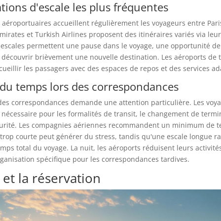
tions d'escale les plus fréquentes
aéroportuaires accueillent régulièrement les voyageurs entre Paris
mirates et Turkish Airlines proposent des itinéraires variés via leu
s escales permettent une pause dans le voyage, une opportunité de
 découvrir brièvement une nouvelle destination. Les aéroports de t
ueillir les passagers avec des espaces de repos et des services ad
 du temps lors des correspondances
 des correspondances demande une attention particulière. Les voy
 nécessaire pour les formalités de transit, le changement de termin
curité. Les compagnies aériennes recommandent un minimum de t
 trop courte peut générer du stress, tandis qu'une escale longue r
mps total du voyage. La nuit, les aéroports réduisent leurs activités
ganisation spécifique pour les correspondances tardives.
s et la réservation