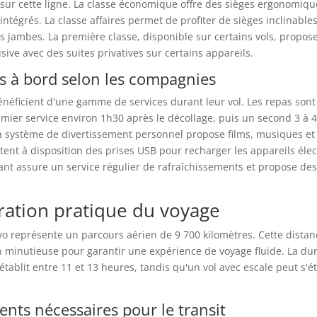
 sur cette ligne. La classe économique offre des sièges ergonomiqu
intégrés. La classe affaires permet de profiter de sièges inclinable
s jambes. La première classe, disponible sur certains vols, propos
sive avec des suites privatives sur certains appareils.
es à bord selon les compagnies
néficient d'une gamme de services durant leur vol. Les repas sont
emier service environ 1h30 après le décollage, puis un second 3 à 
Un système de divertissement personnel propose films, musiques et 
nt à disposition des prises USB pour recharger les appareils élec
nt assure un service régulier de rafraîchissements et propose des 
ration pratique du voyage
yo représente un parcours aérien de 9 700 kilomètres. Cette distan
n minutieuse pour garantir une expérience de voyage fluide. La d
'établit entre 11 et 13 heures, tandis qu'un vol avec escale peut s'
nts nécessaires pour le transit