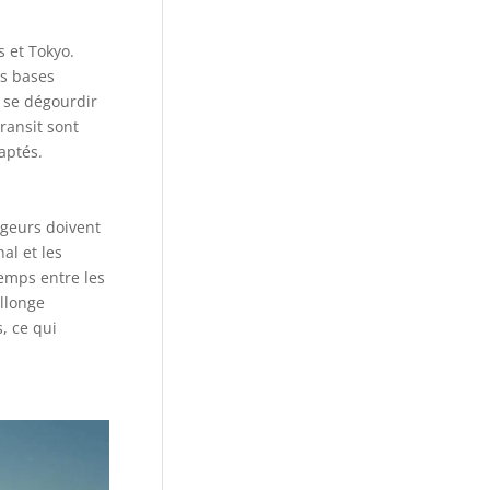
 et Tokyo.
rs bases
 se dégourdir
ransit sont
aptés.
ageurs doivent
al et les
emps entre les
allonge
, ce qui