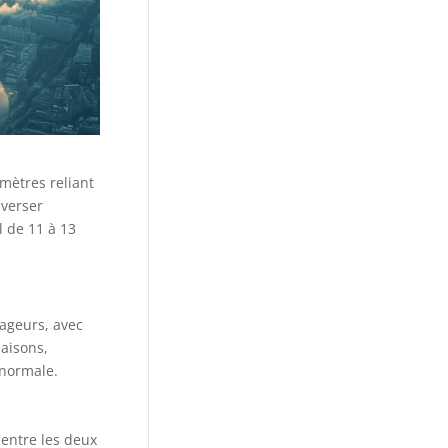
mètres reliant
averser
 de 11 à 13
yageurs, avec
saisons,
 normale.
 entre les deux