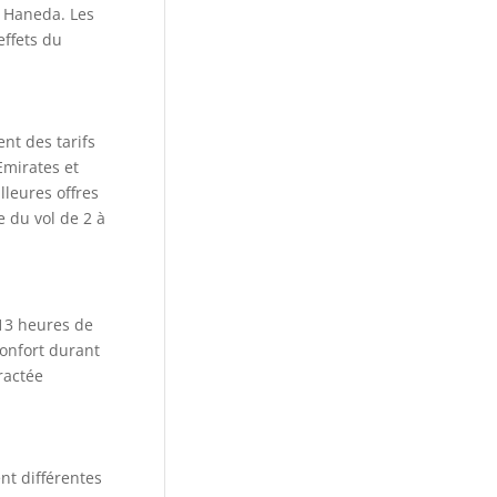
u Haneda. Les
effets du
ent des tarifs
Emirates et
lleures offres
e du vol de 2 à
 13 heures de
confort durant
ractée
nt différentes