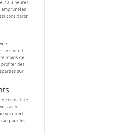
de 2 à 3 heures,
tes empruntées
ssi considérer
vée.
er le confort
ffre moins de
 profiter des
éparties sur
nts
 de transit. Le
 vols avec
n vol direct.
ison pour les