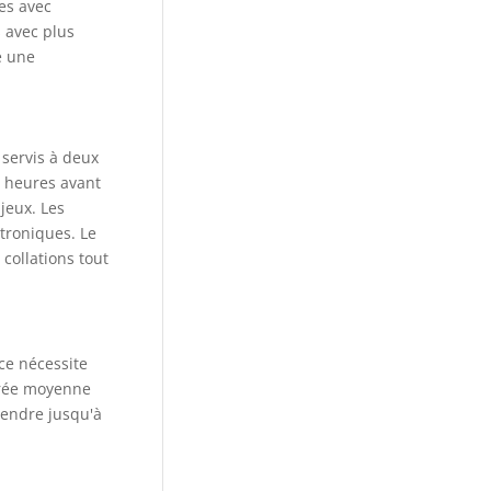
es avec
s avec plus
e une
 servis à deux
4 heures avant
jeux. Les
troniques. Le
collations tout
ce nécessite
urée moyenne
étendre jusqu'à