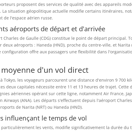
sporteurs proposent des services de qualité avec des appareils mo
s. La situation géopolitique actuelle modifie certains itinéraires, 
 de l'espace aérien russe.
nts aéroports de départ et d'arrivée
ort Charles de Gaulle (CDG) constitue le point de départ principal. T
r deux aéroports : Haneda (HND), proche du centre-ville, et Narita 
e configuration offre aux passagers une flexibilité dans l'organisati
 moyenne d'un vol direct
s à Tokyo, les voyageurs parcourent une distance d'environ 9 700 ki
 ces deux capitales nécessite entre 11 et 13 heures de trajet. Cette 
nies aériennes opérant sur cette ligne, notamment Air France, Jap
pon Airways (ANA). Les départs s'effectuent depuis l'aéroport Charle
éroports de Narita (NRT) ou Haneda (HND).
rs influençant le temps de vol
 particulièrement les vents, modifie significativement la durée du t