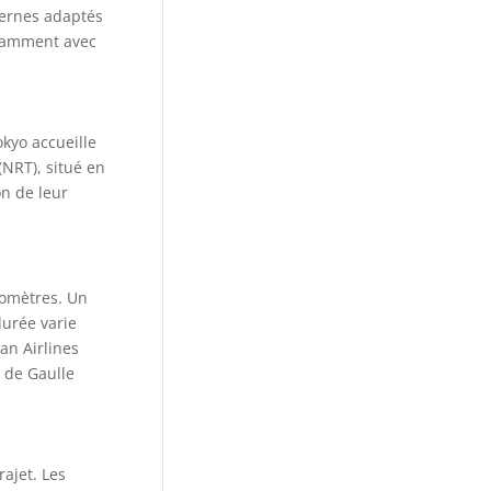
dernes adaptés
notamment avec
okyo accueille
(NRT), situé en
on de leur
lomètres. Un
durée varie
an Airlines
s de Gaulle
rajet. Les