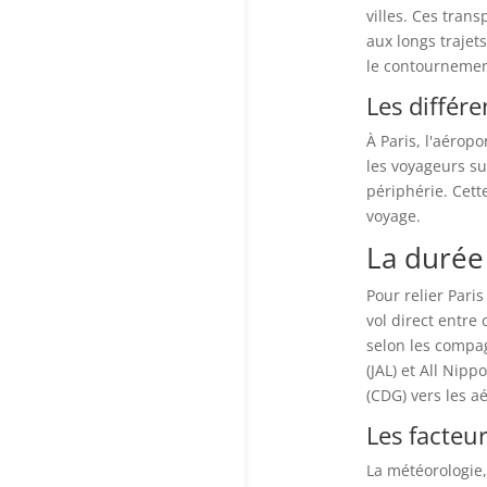
villes. Ces tran
aux longs trajet
le contournement
Les différe
À Paris, l'aérop
les voyageurs su
périphérie. Cett
voyage.
La durée
Pour relier Pari
vol direct entre
selon les compag
(JAL) et All Nip
(CDG) vers les a
Les facteu
La météorologie,