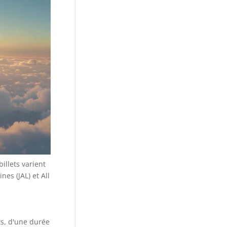
illets varient
es (JAL) et All
cts, d'une durée